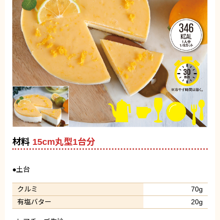
材料
15cm丸型1台分
●土台
クルミ
70g
有塩バター
20g