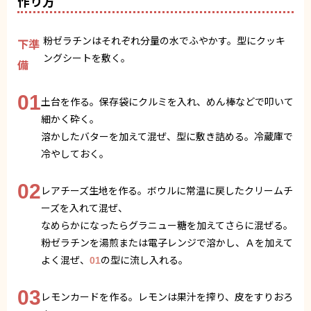
作り方
粉ゼラチンはそれぞれ分量の水でふやかす。型にクッキ
下準
ングシートを敷く。
備
01
土台を作る。保存袋にクルミを入れ、めん棒などで叩いて
細かく砕く。
溶かしたバターを加えて混ぜ、型に敷き詰める。冷蔵庫で
冷やしておく。
02
レアチーズ生地を作る。ボウルに常温に戻したクリームチ
ーズを入れて混ぜ、
なめらかになったらグラニュー糖を加えてさらに混ぜる。
粉ゼラチンを湯煎または電子レンジで溶かし、Ａを加えて
よく混ぜ、
01
の型に流し入れる。
03
レモンカードを作る。レモンは果汁を搾り、皮をすりおろ