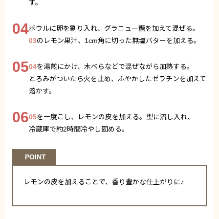
す。
04
ボウルに卵を割り入れ、グラニュー糖を加えて混ぜる。
03
のレモン果汁、1cm角に切った無塩バターを加える。
05
04
を湯煎にかけ、木べらなどで混ぜながら加熱する。
とろみがついたら火を止め、ふやかしたゼラチンを加えて
溶かす。
06
05
を一度こし、レモンの皮を加える。型に流し入れ、
冷蔵庫で約2時間冷やし固める。
POINT
レモンの皮を加えることで、香り豊かな仕上がりに♪