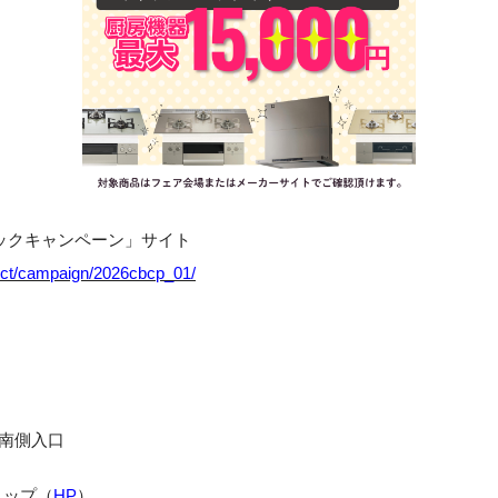
ックキャンペーン」サイト
duct/campaign/2026cbcp_01/
 南側入口
ョップ（
HP
）