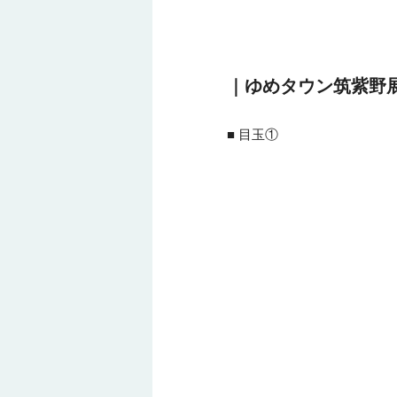
｜ゆめタウン筑紫野
■ 目玉①