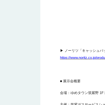
▶ ノーリツ「キャッシュバ
https://www.noritz.co.jp/pro
■ 展示会概要
会場：ゆめタウン筑紫野 1F
主催：筑紫ガスサービスシ