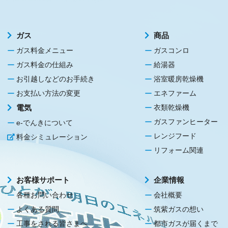
ガス
商品
ガス料金メニュー
ガスコンロ
ガス料金の仕組み
給湯器
お引越しなどのお手続き
浴室暖房乾燥機
お支払い方法の変更
エネファーム
電気
衣類乾燥機
ガスファンヒーター
e-でんきについて
レンジフード
料金シミュレーション
リフォーム関連
お客様サポート
企業情報
各種お問い合わせ
会社概要
よくある質問
筑紫ガスの想い
工事をされる皆さまへ
都市ガスが届くまで