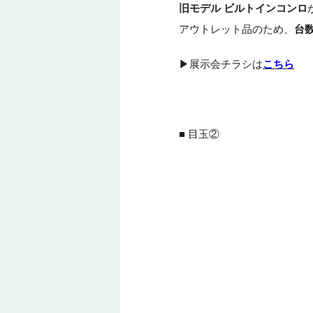
旧モデル ビルトインコンロ
アウトレット品のため、
台
▶展示会チラシは
こちら
■ 目玉②